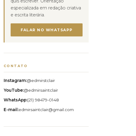
quis escrever. Orientação
especializada em redação criativa
e escrita literária.
FALAR NO WHATSAPP
CONTATO
Instagram:
@edmirstclair
YouTube:
@edmirsaintclair
WhatsApp:
(21) 98479-0148
E-mail:
edmirsaintclair@gmail.com