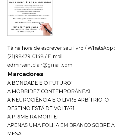
Tá na hora de escrever seu livro / WhatsApp :
(21)98479-0148 / E-mail:
edmirsaintclair@gmail.com
Marcadores
A BONDADE E O FUTURO
1
A MORBIDEZ CONTEMPORÂNEA
1
A NEUROCIÊNCIA E O LIVRE ARBÍTRIO: O
DESTINO ESTÁ DE VOLTA?
1
A PRIMEIRA MORTE
1
APENAS UMA FOLHA EM BRANCO SOBRE A
MESA
1