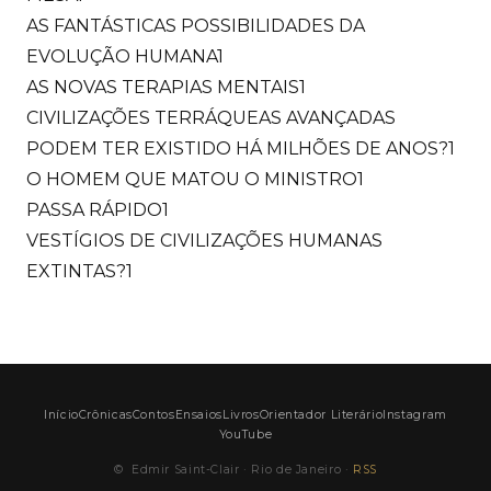
AS FANTÁSTICAS POSSIBILIDADES DA
EVOLUÇÃO HUMANA
1
AS NOVAS TERAPIAS MENTAIS
1
CIVILIZAÇÕES TERRÁQUEAS AVANÇADAS
PODEM TER EXISTIDO HÁ MILHÕES DE ANOS?
1
O HOMEM QUE MATOU O MINISTRO
1
PASSA RÁPIDO
1
VESTÍGIOS DE CIVILIZAÇÕES HUMANAS
EXTINTAS?
1
Início
Crônicas
Contos
Ensaios
Livros
Orientador Literário
Instagram
YouTube
©
Edmir Saint-Clair · Rio de Janeiro ·
RSS