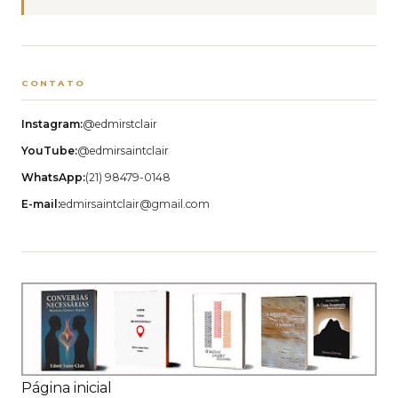
CONTATO
Instagram:
@edmirstclair
YouTube:
@edmirsaintclair
WhatsApp:
(21) 98479-0148
E-mail:
edmirsaintclair@gmail.com
Página inicial