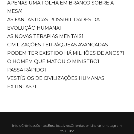
APENAS UMA FOLHA EM BRANCO SOBRE A
MESA
1
AS FANTÁSTICAS POSSIBILIDADES DA
EVOLUÇÃO HUMANA
1
AS NOVAS TERAPIAS MENTAIS
1
CIVILIZAÇÕES TERRÁQUEAS AVANÇADAS
PODEM TER EXISTIDO HÁ MILHÕES DE ANOS?
1
O HOMEM QUE MATOU O MINISTRO
1
PASSA RÁPIDO
1
VESTÍGIOS DE CIVILIZAÇÕES HUMANAS
EXTINTAS?
1
Início
Crônicas
Contos
Ensaios
Livros
Orientador Literário
Instagram
YouTube