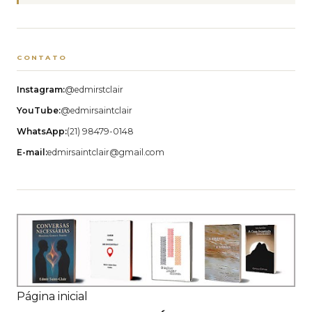
CONTATO
Instagram:
@edmirstclair
YouTube:
@edmirsaintclair
WhatsApp:
(21) 98479-0148
E-mail:
edmirsaintclair@gmail.com
Página inicial