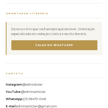
ORIENTADOR LITERÁRIO
Escreva o livro que você sempre quis escrever. Orientação
especializada em redação criativa e escrita literária.
FALAR NO WHATSAPP
CONTATO
Instagram:
@edmirstclair
YouTube:
@edmirsaintclair
WhatsApp:
(21) 98479-0148
E-mail:
edmirsaintclair@gmail.com