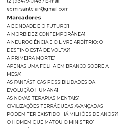
(21)98479-0148 / E-mail:
edmirsaintclair@gmail.com
Marcadores
A BONDADE E O FUTURO
1
A MORBIDEZ CONTEMPORÂNEA
1
A NEUROCIÊNCIA E O LIVRE ARBÍTRIO: O
DESTINO ESTÁ DE VOLTA?
1
A PRIMEIRA MORTE
1
APENAS UMA FOLHA EM BRANCO SOBRE A
MESA
1
AS FANTÁSTICAS POSSIBILIDADES DA
EVOLUÇÃO HUMANA
1
AS NOVAS TERAPIAS MENTAIS
1
CIVILIZAÇÕES TERRÁQUEAS AVANÇADAS
PODEM TER EXISTIDO HÁ MILHÕES DE ANOS?
1
O HOMEM QUE MATOU O MINISTRO
1