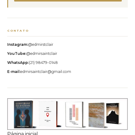
CONTATO
Instagram:
@edmirstclair
YouTube:
@edmirsaintclair
WhatsApp:
(21) 98479-0148
E-mail:
edmirsaintclair@gmail.com
Página inicial