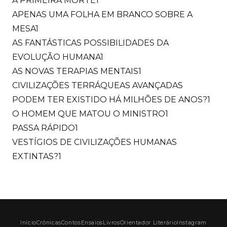
A PRIMEIRA MORTE
1
APENAS UMA FOLHA EM BRANCO SOBRE A
MESA
1
AS FANTÁSTICAS POSSIBILIDADES DA
EVOLUÇÃO HUMANA
1
AS NOVAS TERAPIAS MENTAIS
1
CIVILIZAÇÕES TERRÁQUEAS AVANÇADAS
PODEM TER EXISTIDO HÁ MILHÕES DE ANOS?
1
O HOMEM QUE MATOU O MINISTRO
1
PASSA RÁPIDO
1
VESTÍGIOS DE CIVILIZAÇÕES HUMANAS
EXTINTAS?
1
Início
Crônicas
Contos
Ensaios
Livros
Orientador Literário
Instagram