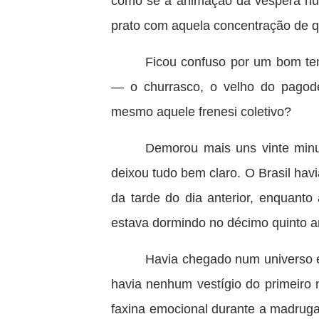
como se a animação da véspera nun
prato com aquela concentração de q
Ficou confuso por um bom tem
— o churrasco, o velho do pagode
mesmo aquele frenesi coletivo?
Demorou mais uns vinte minu
deixou tudo bem claro. O Brasil hav
da tarde do dia anterior, enquanto
estava dormindo no décimo quinto a
Havia chegado num universo e
havia nenhum vestígio do primeiro
faxina emocional durante a madrug