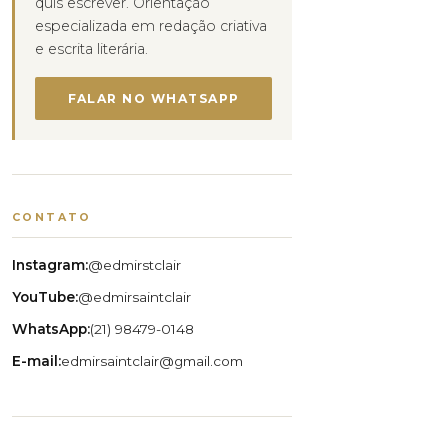
quis escrever. Orientação
especializada em redação criativa
e escrita literária.
FALAR NO WHATSAPP
CONTATO
Instagram:
@edmirstclair
YouTube:
@edmirsaintclair
WhatsApp:
(21) 98479-0148
E-mail:
edmirsaintclair@gmail.com