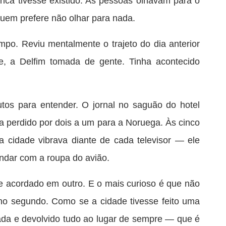
ca tivesse existido. As pessoas olhavam para o
uem prefere não olhar para nada.
po. Reviu mentalmente o trajeto do dia anterior
, a Delfim tomada de gente. Tinha acontecido
tos para entender. O jornal no saguão do hotel
ia perdido por dois a um para a Noruega. Às cinco
 a cidade vibrava diante de cada televisor — ele
ndar com a roupa do avião.
 acordado em outro. E o mais curioso é que não
 no segundo. Como se a cidade tivesse feito uma
ada e devolvido tudo ao lugar de sempre — que é