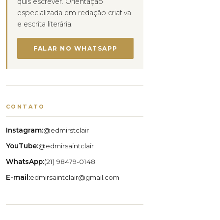
quis escrever. Orientação
especializada em redação criativa
e escrita literária.
FALAR NO WHATSAPP
CONTATO
Instagram:
@edmirstclair
YouTube:
@edmirsaintclair
WhatsApp:
(21) 98479-0148
E-mail:
edmirsaintclair@gmail.com