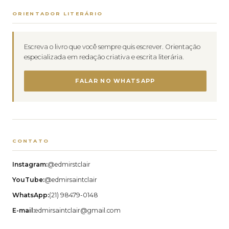
ORIENTADOR LITERÁRIO
Escreva o livro que você sempre quis escrever. Orientação
especializada em redação criativa e escrita literária.
FALAR NO WHATSAPP
CONTATO
Instagram:
@edmirstclair
YouTube:
@edmirsaintclair
WhatsApp:
(21) 98479-0148
E-mail:
edmirsaintclair@gmail.com