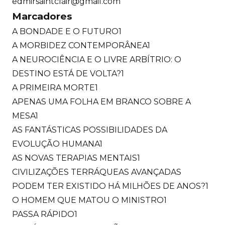
edmirsaintclair@gmail.com
Marcadores
A BONDADE E O FUTURO
1
A MORBIDEZ CONTEMPORÂNEA
1
A NEUROCIÊNCIA E O LIVRE ARBÍTRIO: O
DESTINO ESTÁ DE VOLTA?
1
A PRIMEIRA MORTE
1
APENAS UMA FOLHA EM BRANCO SOBRE A
MESA
1
AS FANTÁSTICAS POSSIBILIDADES DA
EVOLUÇÃO HUMANA
1
AS NOVAS TERAPIAS MENTAIS
1
CIVILIZAÇÕES TERRÁQUEAS AVANÇADAS
PODEM TER EXISTIDO HÁ MILHÕES DE ANOS?
1
O HOMEM QUE MATOU O MINISTRO
1
PASSA RÁPIDO
1