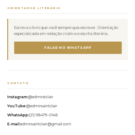
ORIENTADOR LITERÁRIO
Escreva o livro que você sempre quis escrever. Orientação
especializada em redação criativa e escrita literária.
FALAR NO WHATSAPP
CONTATO
Instagram:
@edmirstclair
YouTube:
@edmirsaintclair
WhatsApp:
(21) 98479-0148
E-mail:
edmirsaintclair@gmail.com