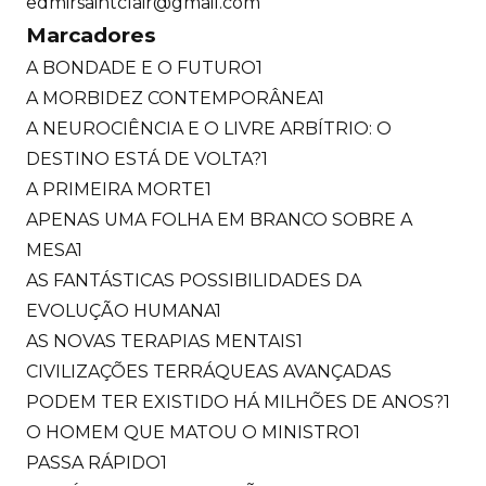
edmirsaintclair@gmail.com
Marcadores
A BONDADE E O FUTURO
1
A MORBIDEZ CONTEMPORÂNEA
1
A NEUROCIÊNCIA E O LIVRE ARBÍTRIO: O
DESTINO ESTÁ DE VOLTA?
1
A PRIMEIRA MORTE
1
APENAS UMA FOLHA EM BRANCO SOBRE A
MESA
1
AS FANTÁSTICAS POSSIBILIDADES DA
EVOLUÇÃO HUMANA
1
AS NOVAS TERAPIAS MENTAIS
1
CIVILIZAÇÕES TERRÁQUEAS AVANÇADAS
PODEM TER EXISTIDO HÁ MILHÕES DE ANOS?
1
O HOMEM QUE MATOU O MINISTRO
1
PASSA RÁPIDO
1